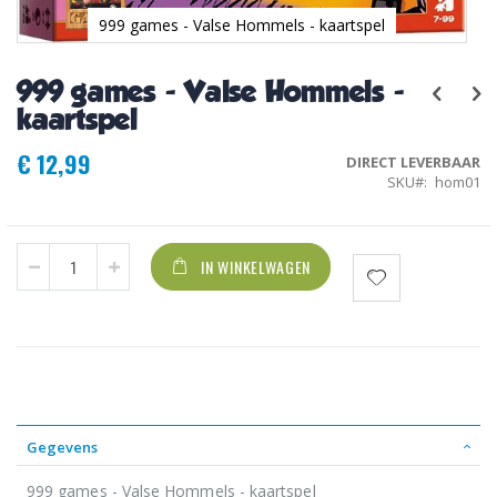
999 games - Valse Hommels - kaartspel
Ga
naar
999 games - Valse Hommels -
het
begin
kaartspel
van
de
€ 12,99
DIRECT LEVERBAAR
afbeeldingen-
SKU
hom01
gallerij
IN WINKELWAGEN
Gegevens
999 games - Valse Hommels - kaartspel