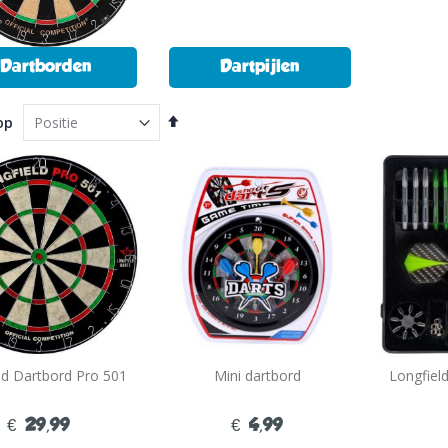
Dartborden
Dartpijlen
Van
op
hoog
naar
laag
sorteren
ld Dartbord Pro 501
Mini dartbord
Longfiel
€ 29,99
€ 4,99