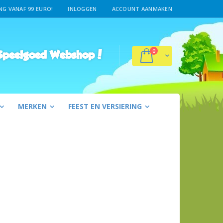
G VANAF 99 EURO!
INLOGGEN
ACCOUNT AANMAKEN
producten
0
Winkelwagen
peelgoed Webshop!
MERKEN
FEEST EN VERSIERING