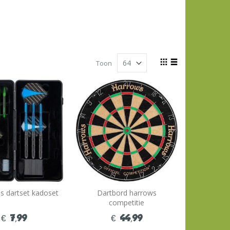
Tonen
Toon
als
Foto-
Lijst
tabel
ds dartset kadoset
Dartbord harrows
competitie
€ 7,99
€ 44,99