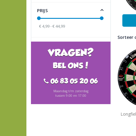
PRIJS
€ 4,99 - € 44,99
Sorteer 
VRAGEN?
BEL ONS!
06 83 05 20 06
Maandag t/m zaterdag
tussen 9.00 en 17.00
Longfie