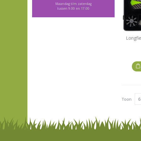
Maandag t/m zaterdag
tussen 9.00 en 17.00
Longfie
Toon