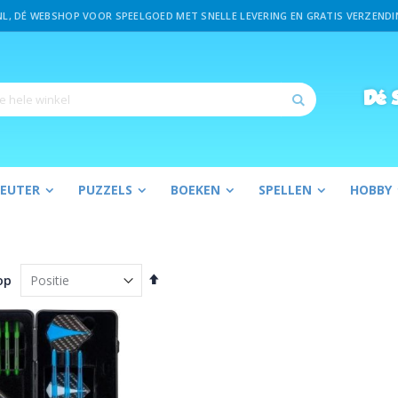
L, DÉ WEBSHOP VOOR SPEELGOED MET SNELLE LEVERING EN GRATIS VERZENDIN
Dé
S
Zoek
PEUTER
PUZZELS
BOEKEN
SPELLEN
HOBBY
Van
op
hoog
naar
laag
sorteren