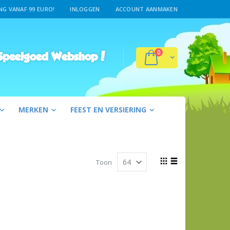
G VANAF 99 EURO!
INLOGGEN
ACCOUNT AANMAKEN
producten
0
Winkelwagen
peelgoed Webshop!
MERKEN
FEEST EN VERSIERING
Tonen
Toon
als
Foto-
Lijst
tabel