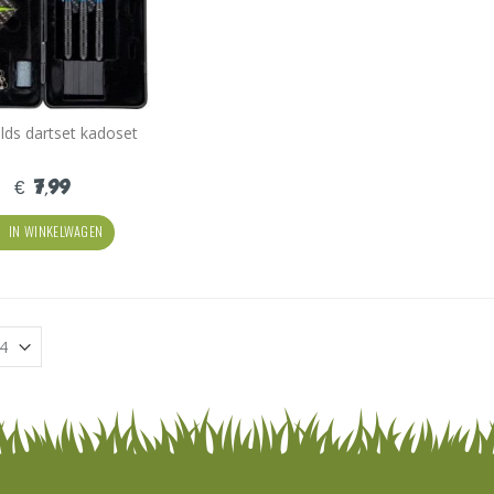
lds dartset kadoset
€ 7,99
IN WINKELWAGEN