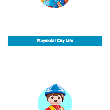
Playmobil City Life