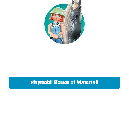
Playmobil Horses of Waterfall