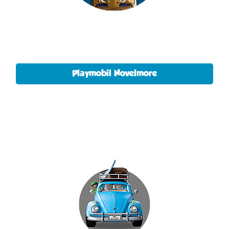
Playmobil Novelmore