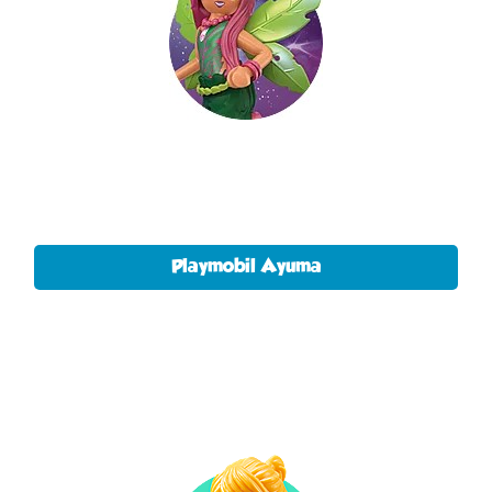
Playmobil Ayuma