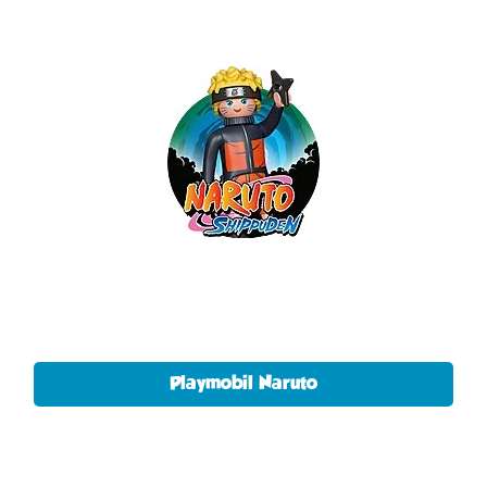
Playmobil Naruto