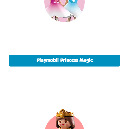
Playmobil Princess Magic