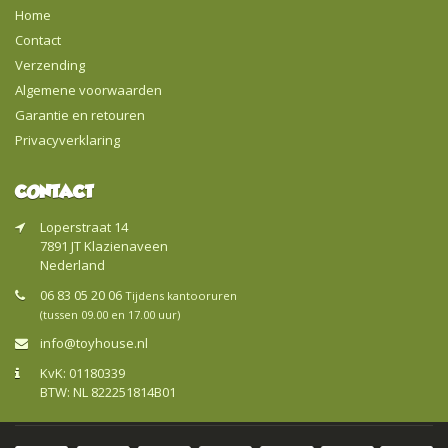
Home
Contact
Verzending
Algemene voorwaarden
Garantie en retouren
Privacyverklaring
CONTACT
Loperstraat 14
7891 JT Klazienaveen
Nederland
06 83 05 20 06
Tijdens kantooruren
(tussen 09.00 en 17.00 uur)
info@toyhouse.nl
KvK: 01180339
BTW: NL 822251814B01