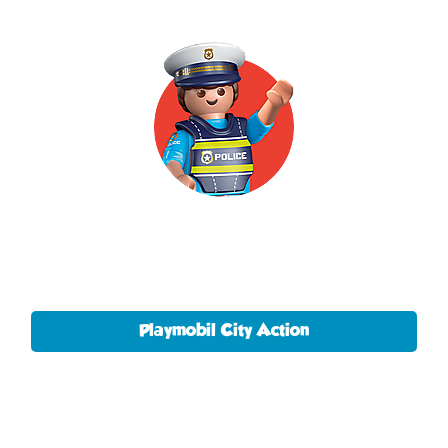
Playmobil City Action