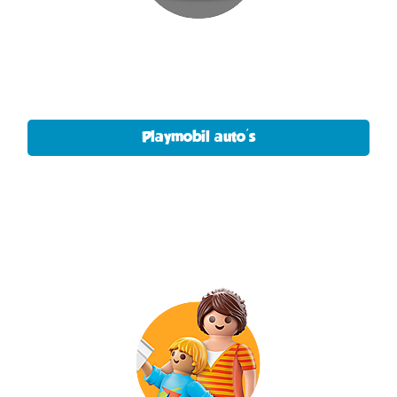
Playmobil auto's