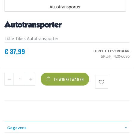
Autotransporter
Ga
naar
Autotransporter
het
begin
van
Little Tikes Autotransporter
de
afbeeldingen-
€ 37,99
DIRECT LEVERBAAR
gallerij
SKU
420-6696
IN WINKELWAGEN
Gegevens