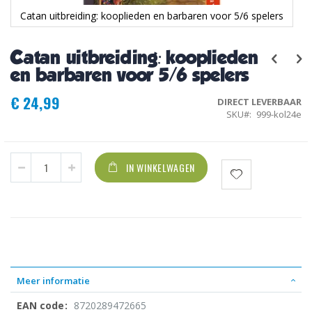
Catan uitbreiding: kooplieden en barbaren voor 5/6 spelers
Ga
naar
Catan uitbreiding: kooplieden
het
begin
en barbaren voor 5/6 spelers
van
de
€ 24,99
DIRECT LEVERBAAR
afbeeldingen-
SKU
999-kol24e
gallerij
IN WINKELWAGEN
Meer informatie
8720289472665
Meer