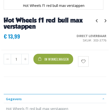
Hot Wheels f1 red bull max verstappen
Ga
naar
Hot Wheels f1 red bull max
het
begin
verstappen
van
de
€ 13,99
DIRECT LEVERBAAR
afbeeldingen-
SKU
303-3776
gallerij
IN WINKELWAGEN
Gegevens
Hot Wheels f1 red bull max verstappen