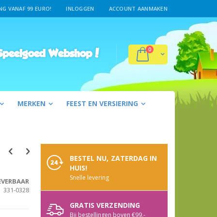
G VANAF 99 EURO!
INLOGGEN
ACCOUNT AANMAKEN
producten
0
Winkelwagen
peelgoed Webshop!
MERKEN
FEEST EN VERSIERING
BESTEL NU, ZATERDAG IN
HUIS!
Snelle levering
EVERBAAR
331-0328
GRATIS VERZENDING
Bij bestellingen boven €99,-