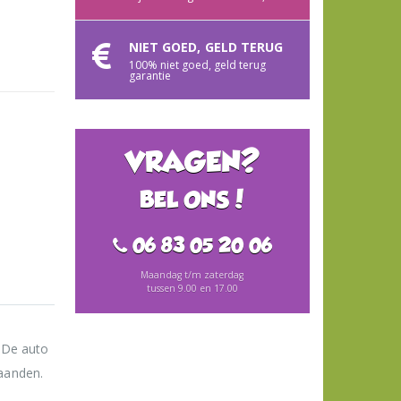
NIET GOED, GELD TERUG
100% niet goed, geld terug
garantie
VRAGEN?
BEL ONS!
06 83 05 20 06
Maandag t/m zaterdag
tussen 9.00 en 17.00
. De auto
maanden.