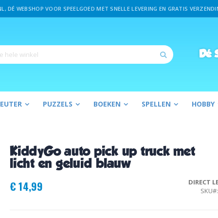
L, DÉ WEBSHOP VOOR SPEELGOED MET SNELLE LEVERING EN GRATIS VERZENDIN
Dé
S
Zoek
PEUTER
PUZZELS
BOEKEN
SPELLEN
HOBBY
uw
KiddyGo auto pick up truck met
licht en geluid blauw
DIRECT L
€ 14,99
SKU