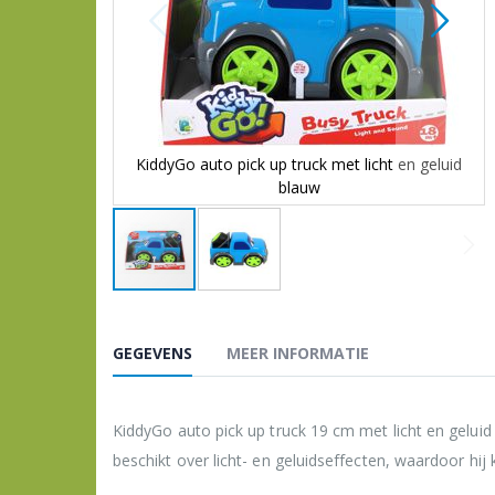
KiddyGo auto pick up truck met licht en geluid
blauw
Ga
naar
het
GEGEVENS
MEER INFORMATIE
begin
van
de
afbeeldingen-
KiddyGo auto pick up truck 19 cm met licht en geluid 
gallerij
beschikt over licht- en geluidseffecten, waardoor hi