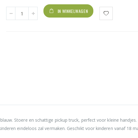
IN WINKELWAGEN
KiddyGo auto pick up truck met licht en geluid
blauw
blauw. Stoere en schattige pickup truck, perfect voor kleine handjes
j kinderen eindeloos zal vermaken. Geschikt voor kinderen vanaf 18 