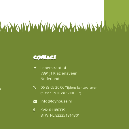
CONTACT
Loperstraat 14
7891 JT Klazienaveen
Nederland
06 83 05 20 06
Tijdens kantooruren
n
(tussen 09.00 en 17.00 uur)
info@toyhouse.nl
KvK: 01180339
BTW: NL 822251814B01