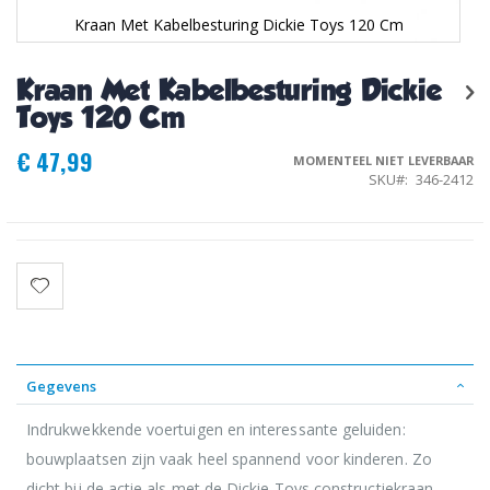
Kraan Met Kabelbesturing Dickie Toys 120 Cm
Ga
naar
Kraan Met Kabelbesturing Dickie
het
begin
Toys 120 Cm
van
de
€ 47,99
MOMENTEEL NIET LEVERBAAR
afbeeldingen-
SKU
346-2412
gallerij
Gegevens
Indrukwekkende voertuigen en interessante geluiden:
bouwplaatsen zijn vaak heel spannend voor kinderen. Zo
dicht bij de actie als met de Dickie Toys constructiekraan