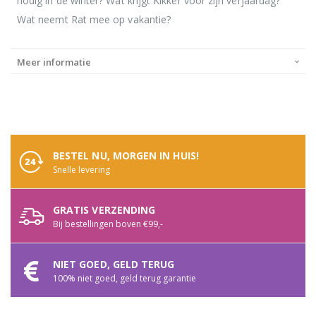
nodig in de winter? Wat krijgt Kikker voor zijn verjaardag?
Wat neemt Rat mee op vakantie?
Meer informatie
BESTEL NU, MORGEN IN HUIS!
Snelle levering
GRATIS VERZENDING
Bij bestellingen boven €99,-
NIET GOED, GELD TERUG
100% niet goed, geld terug garantie