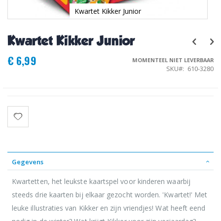
Kwartet Kikker Junior
Ga
naar
Kwartet Kikker Junior
het
begin
€ 6,99
van
MOMENTEEL NIET LEVERBAAR
de
SKU
610-3280
afbeeldingen-
gallerij
Gegevens
Kwartetten, het leukste kaartspel voor kinderen waarbij
steeds drie kaarten bij elkaar gezocht worden. 'Kwartet!' Met
leuke illustraties van Kikker en zijn vriendjes! Wat heeft eend