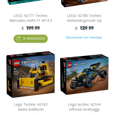
LEGO 42171 Technic
LEGO 42180 Technic
Mercedes-AMG F1 W14 E
Verkenningsrover Op
Performance
Mars
€ 199,99
€ 129,99
Momenteel niet leverbaar
IN WINKELWAGEN
Lego Technic 42163
Lego technic 42164
zware bulldozer
offroad racebuggy