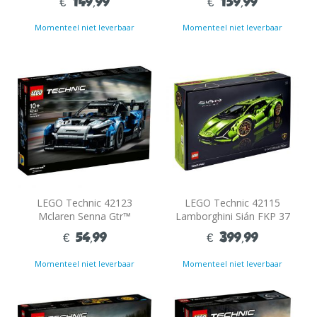
€ 149,99
€ 159,99
Momenteel niet leverbaar
Momenteel niet leverbaar
LEGO Technic 42123
LEGO Technic 42115
Mclaren Senna Gtr™
Lamborghini Sián FKP 37
€ 54,99
€ 399,99
Momenteel niet leverbaar
Momenteel niet leverbaar