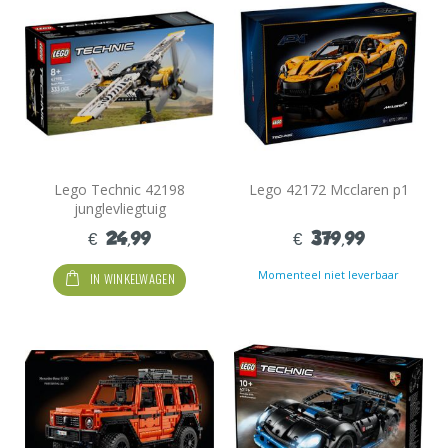
Lego Technic 42198
Lego 42172 Mcclaren p1
junglevliegtuig
€ 24,99
€ 379,99
Momenteel niet leverbaar
IN WINKELWAGEN