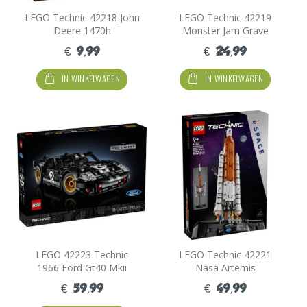
LEGO Technic 42218 John
LEGO Technic 42219
Deere 1470h
Monster Jam Grave
Houtoogstmachine
Digger Vuur En Ijs
€ 9,99
€ 24,99
IN WINKELWAGEN
IN WINKELWAGEN
LEGO 42223 Technic
LEGO Technic 42221
1966 Ford Gt40 Mkii
Nasa Artemis
Racewagen
Ruimteraket
€ 59,99
€ 49,99