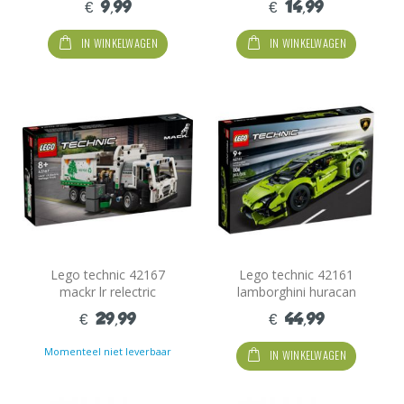
€ 9,99
€ 14,99
IN WINKELWAGEN
IN WINKELWAGEN
Lego technic 42167
Lego technic 42161
mackr lr relectric
lamborghini huracan
vuilniswagen
tecnica
€ 29,99
€ 44,99
Momenteel niet leverbaar
IN WINKELWAGEN