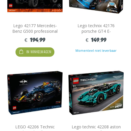
Lego 42177 Mercedes-
Lego technix 42176
Benz G500 professional
porsche GT4 E-
line
performance
€ 194,99
€ 149,99
Momenteel niet leverbaar
IN WINKELWAGEN
LEGO 42206 Technic
Lego technic 42208 aston