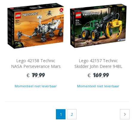
Lego 42158 Technic
Lego 42157 Technic
NASA Perseverance Mars
Skidder John Deere 948L
Rover
€ 79,99
€ 169,99
Momenteel niet leverbaar
Momenteel niet leverbaar
Pagina
U
Pagina
Pagi
Volg
1
2
lees
momenteel