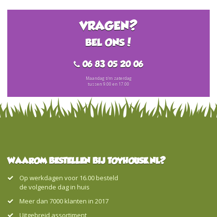
pagina
VRAGEN?
BEL ONS!
06 83 05 20 06
Maandag t/m zaterdag
tussen 9.00 en 17.00
WAAROM BESTELLEN BIJ TOYHOUSE.NL?
Op werkdagen voor 16.00 besteld
de volgende dag in huis
Meer dan 7000 klanten in 2017
Uitgebreid assortiment