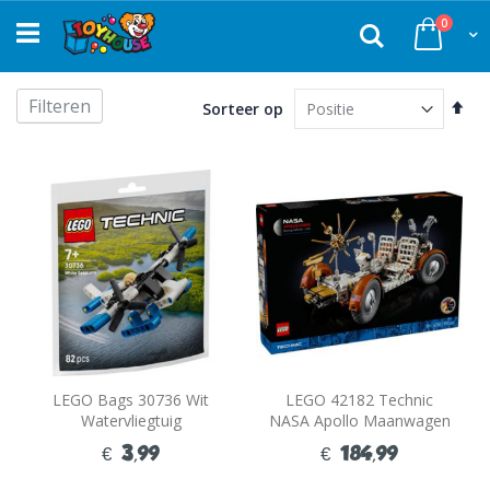
Ga
produc
0
naar
Zoek
Winke
de
inhoud
Filteren
Van
Sorteer op
hoo
naa
laa
sor
LEGO Bags 30736 Wit
LEGO 42182 Technic
Watervliegtuig
NASA Apollo Maanwagen
LRV
€ 3,99
€ 184,99