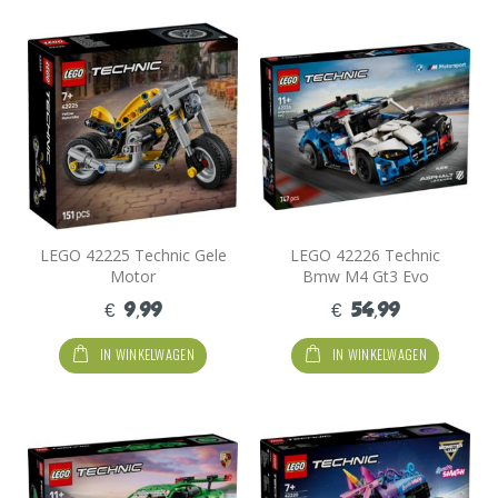
LEGO 42225 Technic Gele
LEGO 42226 Technic
Motor
Bmw M4 Gt3 Evo
Racewagen
€ 9,99
€ 54,99
IN WINKELWAGEN
IN WINKELWAGEN