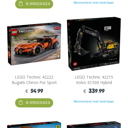
Momenteel niet leverbaar
IN WINKELWAGEN
LEGO Technic 42222
LEGO Technic 42215
Bugatti Chiron Pur Sport
Volvo EC500 Hybrid
Hypercar
Graafmachine
€ 54,99
€ 339,99
Momenteel niet leverbaar
IN WINKELWAGEN