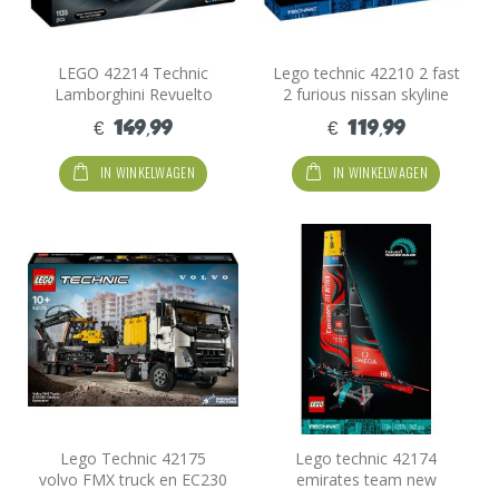
LEGO 42214 Technic
Lego technic 42210 2 fast
Lamborghini Revuelto
2 furious nissan skyline
Supersportwagen
gtr
€ 149,99
€ 119,99
IN WINKELWAGEN
IN WINKELWAGEN
Lego Technic 42175
Lego technic 42174
volvo FMX truck en EC230
emirates team new