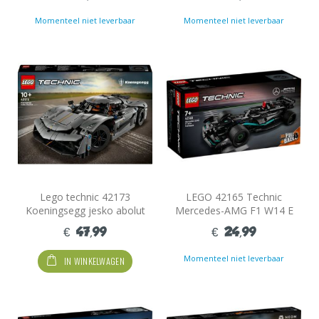
Momenteel niet leverbaar
Momenteel niet leverbaar
Lego technic 42173
LEGO 42165 Technic
Koeningsegg jesko abolut
Mercedes-AMG F1 W14 E
Performance Pull-Back
€ 47,99
€ 24,99
Momenteel niet leverbaar
IN WINKELWAGEN