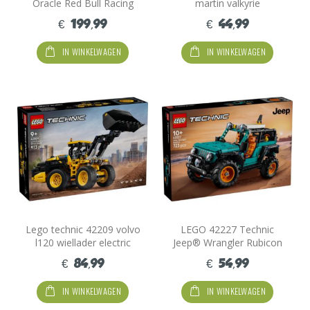
Oracle Red Bull Racing
martin valkyrie
RB20 F1 auto
€ 199,99
€ 44,99
IN WINKELWAGEN
IN WINKELWAGEN
Lego technic 42209 volvo
LEGO 42227 Technic
l120 wiellader electric
Jeep® Wrangler Rubicon
Terreinwagen
€ 84,99
€ 54,99
IN WINKELWAGEN
IN WINKELWAGEN