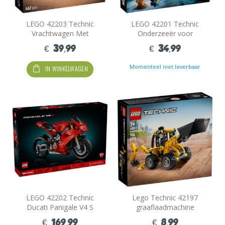
LEGO 42203 Technic
LEGO 42201 Technic
Vrachtwagen Met
Onderzeeër voor
Kiepfunctie
diepzeeonderzoek
€ 39,99
€ 34,99
Momenteel niet leverbaar
IN WINKELWAGEN
LEGO 42202 Technic
Lego Technic 42197
Ducati Panigale V4 S
graaflaadmachine
motor
€ 169,99
€ 8,99