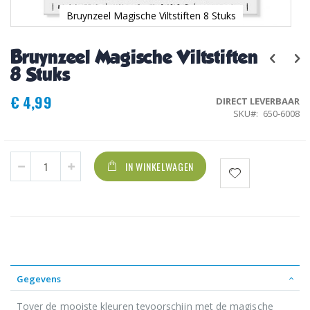
Bruynzeel Magische Viltstiften 8 Stuks
Ga
naar
Bruynzeel Magische Viltstiften
het
begin
8 Stuks
van
de
€ 4,99
DIRECT LEVERBAAR
afbeeldingen-
SKU
650-6008
gallerij
IN WINKELWAGEN
Gegevens
Tover de mooiste kleuren tevoorschijn met de magische