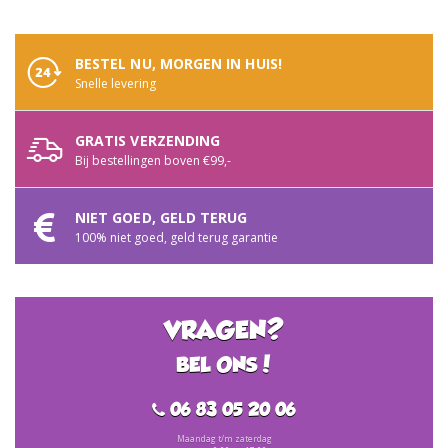
BESTEL NU, MORGEN IN HUIS!
Snelle levering
GRATIS VERZENDING
Bij bestellingen boven €99,-
NIET GOED, GELD TERUG
100% niet goed, geld terug garantie
VRAGEN?
BEL ONS!
06 83 05 20 06
Maandag t/m zaterdag