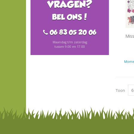
VRAGEN?
BEL ONS!
06 83 05 20 06
Miss
Maandag t/m zaterdag
tussen 9.00 en 17.00
Momen
Toon