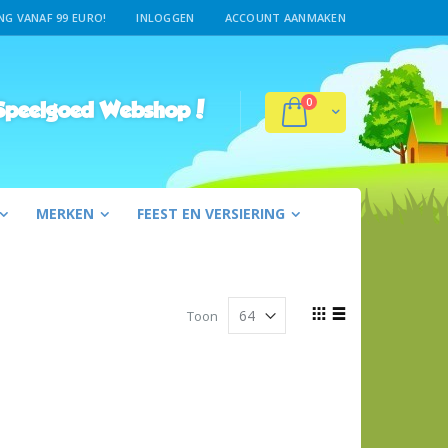
G VANAF 99 EURO!
INLOGGEN
ACCOUNT AANMAKEN
producten
0
Winkelwagen
peelgoed Webshop!
MERKEN
FEEST EN VERSIERING
Tonen
Toon
als
Foto-
Lijst
tabel