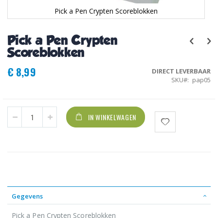
Pick a Pen Crypten Scoreblokken
Ga
naar
Pick a Pen Crypten
het
begin
Scoreblokken
van
de
€ 8,99
DIRECT LEVERBAAR
afbeeldingen-
SKU
pap05
gallerij
IN WINKELWAGEN
Gegevens
Pick a Pen Crypten Scoreblokken