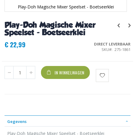
Play-Doh Magische Mixer Speelset - Boetseerklei
Ga
naar
Play-Doh Magische Mixer
het
begin
Speelset - Boetseerklei
van
de
€ 22,99
DIRECT LEVERBAAR
afbeeldingen-
SKU
275-1861
gallerij
IN WINKELWAGEN
Gegevens
Play-Doh Magische Mixer Speelset - Boetseerklei