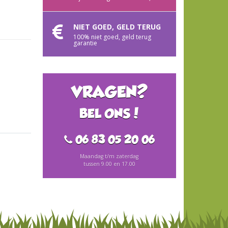
NIET GOED, GELD TERUG
100% niet goed, geld terug
garantie
VRAGEN?
BEL ONS!
06 83 05 20 06
Maandag t/m zaterdag
tussen 9.00 en 17.00