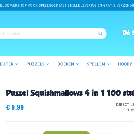
L, DÉ WEBSHOP VOOR SPEELGOED MET SNELLE LEVERING EN GRATIS VERZENDIN
Dé
S
Zoek
PEUTER
PUZZELS
BOEKEN
SPELLEN
HOBBY
Puzzel Squishmallows 4 in 1 100 stu
DIRECT L
€ 9,99
SKU