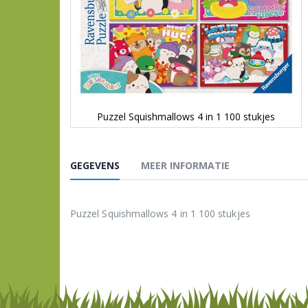
Puzzel Squishmallows 4 in 1 100 stukjes
Ga
naar
het
GEGEVENS
MEER INFORMATIE
begin
van
de
afbeeldingen-
Puzzel Squishmallows 4 in 1 100 stukjes
gallerij