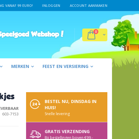
G VANAF 99 EURO!
INLOGGEN
ACCOUNT AANMAKEN
producten
0
Winkelwagen
peelgoed Webshop!
MERKEN
FEEST EN VERSIERING
kjes
BESTEL NU, DINSDAG IN
HUIS!
EVERBAAR
603-7153
Snelle levering
GRATIS VERZENDING
Bij bestellingen boven €99,-