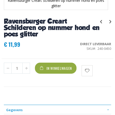
Ravensburger Creart Schilderen op nummer hond en poes
glitter
Ga
naar
Ravensburger Creart
het
begin
Schilderen op nummer hond en
van
poes glitter
de
afbeeldingen-
€ 11,99
DIRECT LEVERBAAR
gallerij
SKU
240-0450
IN WINKELWAGEN
Gegevens