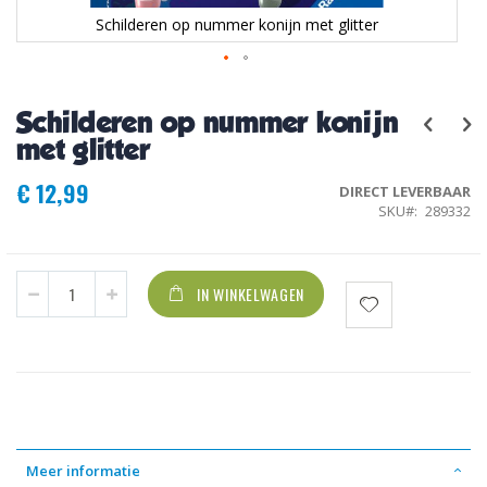
Schilderen op nummer konijn met glitter
Ga
naar
Schilderen op nummer konijn
het
begin
met glitter
van
de
€ 12,99
DIRECT LEVERBAAR
afbeeldingen-
SKU
289332
gallerij
IN WINKELWAGEN
Meer informatie