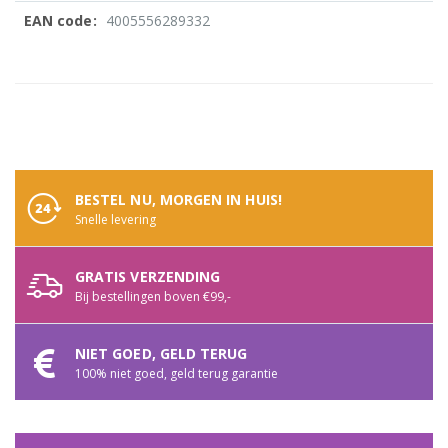
4005556289332
Meer
informatie
BESTEL NU, MORGEN IN HUIS!
Snelle levering
GRATIS VERZENDING
Bij bestellingen boven €99,-
NIET GOED, GELD TERUG
100% niet goed, geld terug garantie