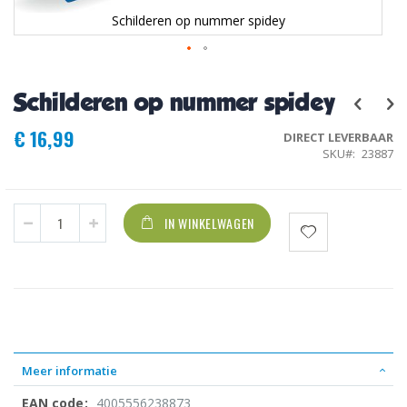
Schilderen op nummer spidey
Ga
naar
Schilderen op nummer spidey
het
begin
€ 16,99
van
DIRECT LEVERBAAR
de
SKU
23887
afbeeldingen-
gallerij
IN WINKELWAGEN
Meer informatie
4005556238873
Meer