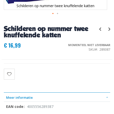
Schilderen op nummer twee knuffelende katten
Ga
naar
Schilderen op nummer twee
het
begin
knuffelende katten
van
de
€ 16,99
MOMENTEEL NIET LEVERBAAR
afbeeldingen-
SKU
289387
gallerij
Meer informatie
4005556289387
Meer