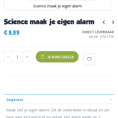
Science maak je eigen alarm
Ga
naar
Science maak je eigen alarm
het
begin
€ 8,99
van
DIRECT LEVERBAAR
de
SKU
370-1775
afbeeldingen-
gallerij
IN WINKELWAGEN
Gegevens
Maak zelf je eigen alarm! Zet de onderdelen in elkaar en zet
hem aan! Inclusief licht en geluid. Het alarm werkt op 3