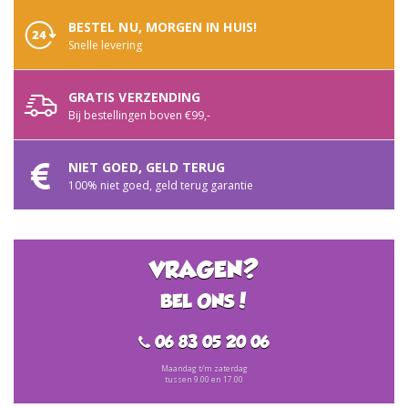
BESTEL NU, MORGEN IN HUIS!
Snelle levering
GRATIS VERZENDING
Bij bestellingen boven €99,-
NIET GOED, GELD TERUG
100% niet goed, geld terug garantie
VRAGEN?
BEL ONS!
06 83 05 20 06
Maandag t/m zaterdag
tussen 9.00 en 17.00