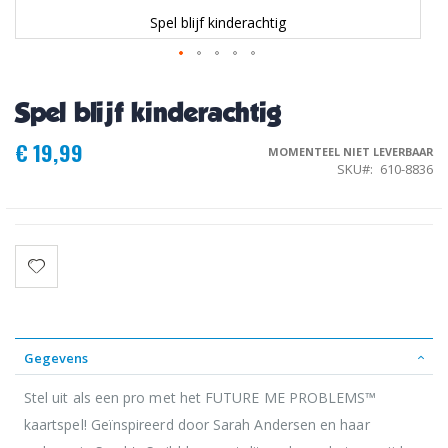
Spel blijf kinderachtig
Ga
naar
Spel blijf kinderachtig
het
begin
€ 19,99
van
MOMENTEEL NIET LEVERBAAR
de
SKU
610-8836
afbeeldingen-
gallerij
Gegevens
Stel uit als een pro met het FUTURE ME PROBLEMS™
kaartspel! Geïnspireerd door Sarah Andersen en haar