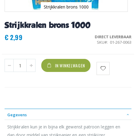
Strijkkralen brons 1000
Ga
naar
Strijkkralen brons 1000
het
begin
€ 2,99
van
DIRECT LEVERBAAR
de
SKU
01-267-0063
afbeeldingen-
gallerij
IN WINKELWAGEN
Gegevens
Strijkkralen kun je in bijna elk gewenst patroon leggen en
dan door middel van strijkpapier en een strijkijzer