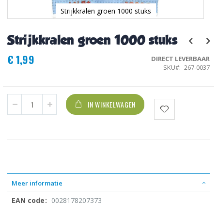
Strijkkralen groen 1000 stuks
Ga
naar
Strijkkralen groen 1000 stuks
het
begin
€ 1,99
van
DIRECT LEVERBAAR
de
SKU
267-0037
afbeeldingen-
gallerij
IN WINKELWAGEN
Meer informatie
0028178207373
Meer
informatie