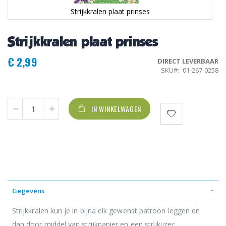
Strijkkralen plaat prinses
Ga
naar
Strijkkralen plaat prinses
het
begin
€ 2,99
van
DIRECT LEVERBAAR
de
SKU
01-267-0258
afbeeldingen-
gallerij
IN WINKELWAGEN
Gegevens
Strijkkralen kun je in bijna elk gewenst patroon leggen en
dan door middel van strijkpapier en een strijkijzer