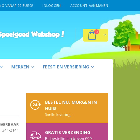
G VANAF 99 EURO!
INLOGGEN
ACCOUNT AANMAKEN
producten
0
Winkelwagen
peelgoed Webshop!
MERKEN
FEEST EN VERSIERING
BESTEL NU, MORGEN IN
HUIS!
Snelle levering
EVERBAAR
341-2141
GRATIS VERZENDING
Bij bestellingen boven €99,-