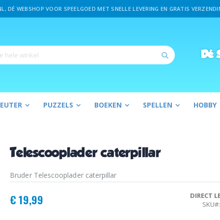
L, DÉ WEBSHOP VOOR SPEELGOED MET SNELLE LEVERING EN GRATIS VERZENDIN
Dé
S
Zoek
PEUTER
PUZZELS
BOEKEN
SPELLEN
HOBBY
Telescooplader caterpillar
Bruder Telescooplader caterpillar
DIRECT L
€ 19,99
SKU