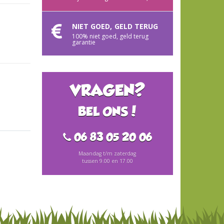
NIET GOED, GELD TERUG
100% niet goed, geld terug
garantie
VRAGEN?
BEL ONS!
06 83 05 20 06
Maandag t/m zaterdag
tussen 9.00 en 17.00