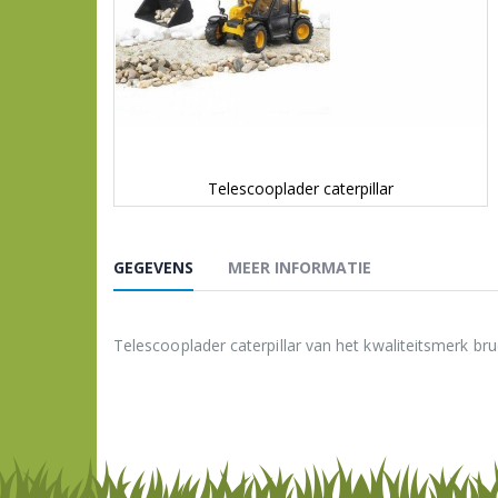
Telescooplader caterpillar
Ga
naar
het
GEGEVENS
MEER INFORMATIE
begin
van
de
afbeeldingen-
Telescooplader caterpillar van het kwaliteitsmerk br
gallerij